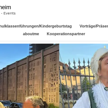
heim
 - Events
hulklassenführungen/Kindergeburtstag
Vorträge/Präse
aboutme
Kooperationspartner