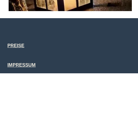
PREISE
IMPRESSUM
DATENSCHUTZ
ERLEBNISFÜHRUNGEN MANNHEIM
Maria Mayer
Werderstraße 7
68723 Schwetzingen