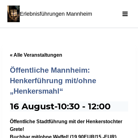
Zum
Erlebnisführungen Mannheim
Inhalt
springen
« Alle Veranstaltungen
Öffentliche Mannheim:
Henkerführung mit/ohne
„Henkersmahl“
16 August-10:30
-
12:00
Öffentliche Stadtführung mit der Henkerstochter
Grete!
Buchbar mit/ohne Waffel! (19,90EUR/15,-EUR)