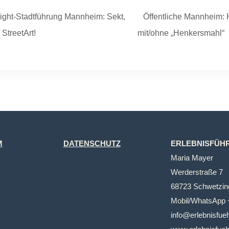
light-Stadtführung Mannheim: Sekt,
Öffentliche Mannheim:
StreetArt!
mit/ohne „Henkersmahl“
M
DATENSCHUTZ
ERLEBNISFÜH
Maria Mayer
Werderstraße 7
68723 Schwetzin
Mobil/WhatsApp 
info@erlebnisfu