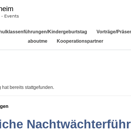
heim
 - Events
hulklassenführungen/Kindergeburtstag
Vorträge/Präse
aboutme
Kooperationspartner
 hat bereits stattgefunden.
ngen
liche Nachtwächterfüh