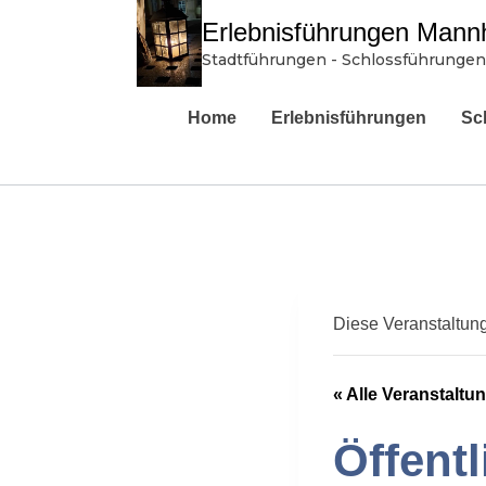
Zum
Erlebnisführungen Mann
Inhalt
Stadtführungen - Schlossführungen
springen
Home
Erlebnisführungen
Sc
Diese Veranstaltung
« Alle Veranstaltu
Öffent